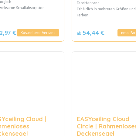
möglich
Facettenrand
wirksame Schallabsorption
Erhältlich in mehreren Größen und
Farben
2,97 €
54,44 €
Kostenloser Versand
neue Fa
ab
Yceiling Cloud |
EASYceiling Cloud
hmenloses
Circle | Rahmenlose
ckensegel
Deckensegel