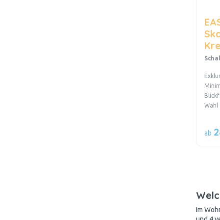
EAS
Sk
Kr
Scha
Exklu
Minim
Blick
Wahl 
2
ab
Welc
Im Wohn
und 4 v