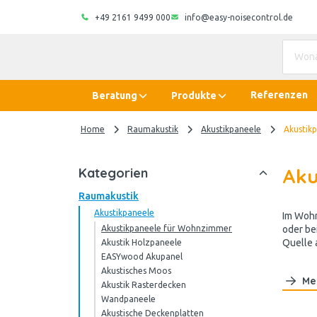
+49 2161 9499 000
info@easy-noisecontrol.de
Referenzen
Beratung
Produkte
Home
Raumakustik
Akustikpaneele
Akustik
Aku
Kategorien
Raumakustik
Akustikpaneele
Im Wohn
Akustikpaneele für Wohnzimmer
oder be
Quelle 
Akustik Holzpaneele
EASYwood Akupanel
Akustisches Moos
Me
Akustik Rasterdecken
Wandpaneele
Akustische Deckenplatten