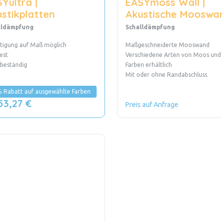
Yultra |
EASYmoss Wall |
stikplatten
Akustische Mooswa
lldämpfung
Schalldämpfung
tigung auf Maß möglich
Maßgeschneiderte Mooswand
est
Verschiedene Arten von Moos und
rbeständig
Farben erhältlich
Mit oder ohne Randabschluss
 Rabatt auf ausgewählte Farben
53,27 €
Preis auf Anfrage