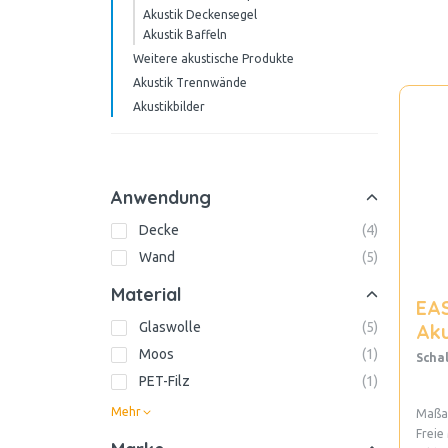
Akustik Deckensegel
Akustik Baffeln
Weitere akustische Produkte
Akustik Trennwände
Akustikbilder
Anwendung
Decke
(
4
)
Wand
(
5
)
Material
EA
Glaswolle
(
5
)
Aku
Moos
(
1
)
Scha
PET-Filz
(
1
)
Mehr
Maßan
Freie