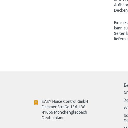
Aufhäng
Deckenp
Eine ak
kann auf
Seiten 
liefern,
B
G
Be
EASY Noise Control GmbH
Dammer Straße 136-138
W
41066 Mönchengladbach
Sc
Deutschland

Fa