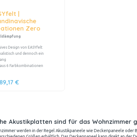
Yfelt |
andinavische
eationen Zero
lldämpfung
sives Design von EASYfelt
alistisch und dennoch ein
fang
aus 6 Farbkombinationen
89,17 €
he Akustikplatten sind für das Wohnzimmer 
zimmer werden in der Regel
Akustikpaneele
wie Deckenpaneele oder Bi
erschiedenen Größen erhältlich. Das Deckenpaneel kann direkt an der D