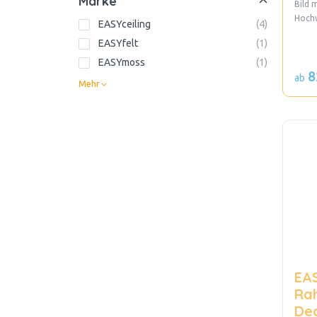
Marke
Bild 
Hoch
EASYceiling
(
4
)
EASYfelt
(
1
)
EASYmoss
(
1
)
8
ab
Mehr
EAS
Ra
De