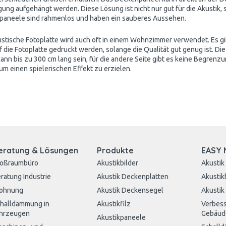
ung aufgehängt werden. Diese Lösung ist nicht nur gut für die
Akustik
,
aneele sind rahmenlos und haben ein sauberes Aussehen.
ustische Fotoplatte wird auch oft in einem Wohnzimmer verwendet. Es gib
 die Fotoplatte gedruckt werden, solange die Qualität gut genug ist. Die F
kann bis zu 300 cm lang sein, für die andere Seite gibt es keine Begrenzu
 um einen spielerischen Effekt zu erzielen.
eratung & Lösungen
Produkte
EASY 
roßraumbüro
Akustikbilder
Akustik
ratung Industrie
Akustik Deckenplatten
Akustik
ohnung
Akustik Deckensegel
Akustik
halldämmung in
Akustikfilz
Verbess
hrzeugen
Gebäud
Akustikpaneele