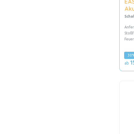
EAS
Aku
Scha
Anfer
Stoßf
Feue
30%
1
ab