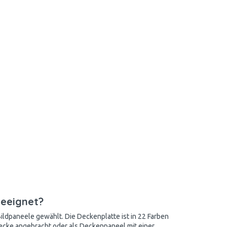
geeignet?
ldpaneele gewählt. Die Deckenplatte ist in 22 Farben
ecke angebracht oder als Deckenpaneel mit einer