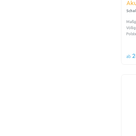
Aku
Scha
Maßge
Völlig
Polst
2
ab