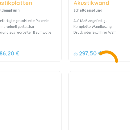
stikplatten
Akustikwand
lldämpfung
Schalldämpfung
fertigte gepolsterte Paneele
Auf Maß angefertigt
 individuell gestaltbar
Komplette Wandlösung
erung aus recycelter Baumwolle
Druck oder Bild Ihrer Wahl
86,20 €
297,50 €
ab