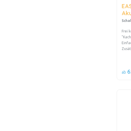
EAS
Aku
Scha
Frei 
"Kach
Einf
Zusät
6
ab