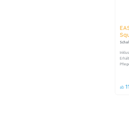
EAS
Sq
Scha
Inklu
Erhäl
Pfleg
1
ab