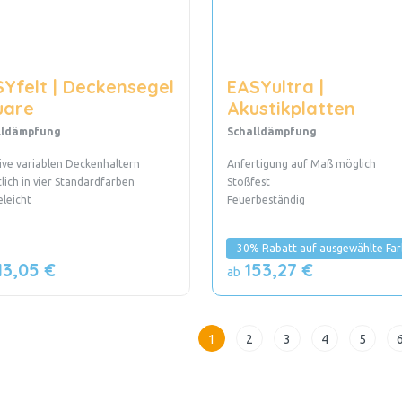
Yfelt | Deckensegel
EASYultra |
uare
Akustikplatten
lldämpfung
Schalldämpfung
sive variablen Deckenhaltern
Anfertigung auf Maß möglich
tlich in vier Standardfarben
Stoßfest
eleicht
Feuerbeständig
30% Rabatt auf ausgewählte Fa
13,05 €
153,27 €
ab
1
2
3
4
5