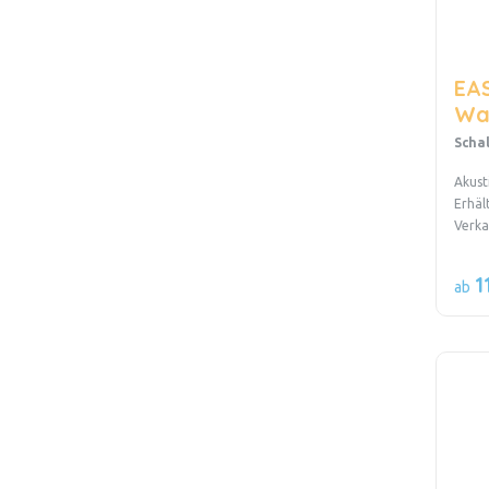
EAS
Wa
Scha
Akust
Erhäl
Verka
1
ab