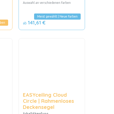
Auswahl an verschiedenen Farben
Meist gewählt | Neue Farben
141,61 €
rben
ab
EASYceiling Cloud
Circle | Rahmenloses
Deckensegel
Schalldämpfung