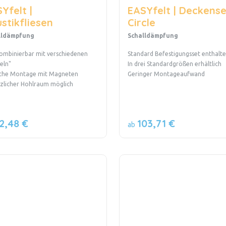
Yfelt |
EASYfelt | Deckens
stikfliesen
Circle
lldämpfung
Schalldämpfung
kombinierbar mit verschiedenen
Standard Befestigungsset enthalt
eln"
In drei Standardgrößen erhältlich
ache Montage mit Magneten
Geringer Montageaufwand
zlicher Hohlraum möglich
2,48 €
103,71 €
ab