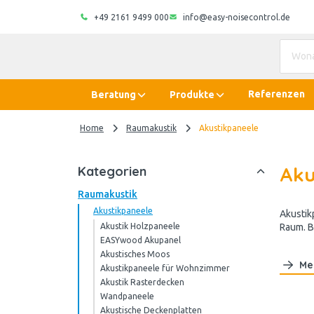
+49 2161 9499 000
info@easy-noisecontrol.de
Referenzen
Beratung
Produkte
Home
Raumakustik
Akustikpaneele
Aku
Kategorien
Raumakustik
Akustikpaneele
Akustik
Akustik Holzpaneele
Raum. B
EASYwood Akupanel
Akustisches Moos
Me
Akustikpaneele für Wohnzimmer
Akustik Rasterdecken
Wandpaneele
Akustische Deckenplatten