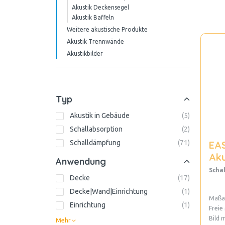
Akustik Deckensegel
Akustik Baffeln
Weitere akustische Produkte
Akustik Trennwände
Akustikbilder
Typ
Akustik in Gebäude
(
5
)
Schallabsorption
(
2
)
Schalldämpfung
(
71
)
EA
Aku
Anwendung
Scha
Decke
(
17
)
Decke|Wand|Einrichtung
(
1
)
Maßan
Einrichtung
(
1
)
Freie
Bild 
Mehr