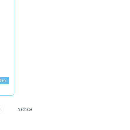
rben
Nächste
6