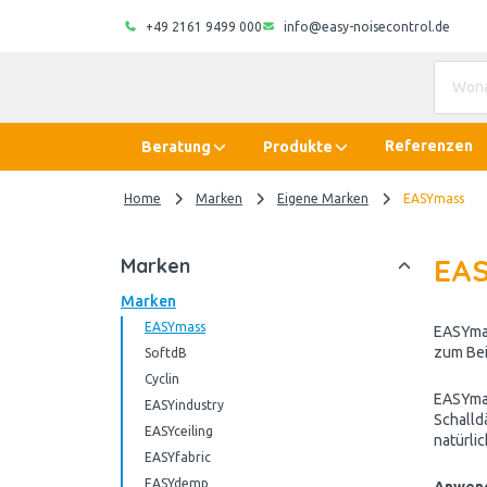
+49 2161 9499 000
info@easy-noisecontrol.de
Referenzen
Beratung
Produkte
Home
Marken
Eigene Marken
EASYmass
EA
Marken
Marken
EASYmass
EASYmas
zum Bei
SoftdB
Cyclin
EASYmas
EASYindustry
Schalld
EASYceiling
natürli
EASYfabric
EASYdemp