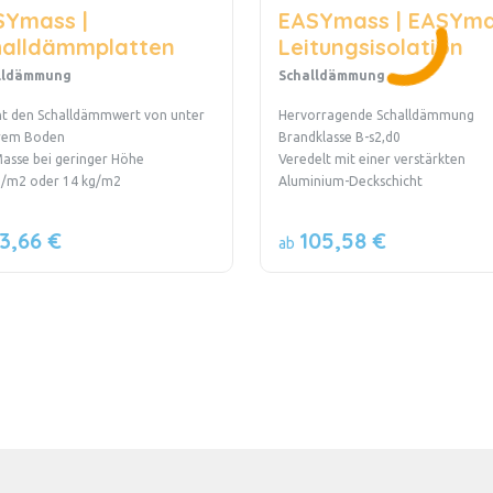
SYmass |
EASYmass | EASYm
halldämmplatten
Leitungsisolation
lldämmung
Schalldämmung
t den Schalldämmwert von unter
Hervorragende Schalldämmung
rem Boden
Brandklasse B-s2,d0
Masse bei geringer Höhe
Veredelt mit einer verstärkten
g/m2 oder 14 kg/m2
Aluminium-Deckschicht
3,66 €
105,58 €
ab