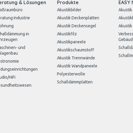
eratung & Lösungen
Produkte
EASY 
roßraumbüro
Akustikbilder
Akustik
ratung Industrie
Akustik Deckenplatten
Akustik
ohnung
Akustik Deckensegel
Akustik
halldämmung in
Akustikfilz
Verbess
hrzeugen
Gebäud
Akustikpaneele
schinen- und
Schall
Akustikschaumstoff
lagenbau
Schall
Akustik Trennwände
stronomie
Akustik Wandpaneele
ldungseinrichtungen
Polyesterwolle
udio/HiFi
Schalldämmplatten
sundheitswesen