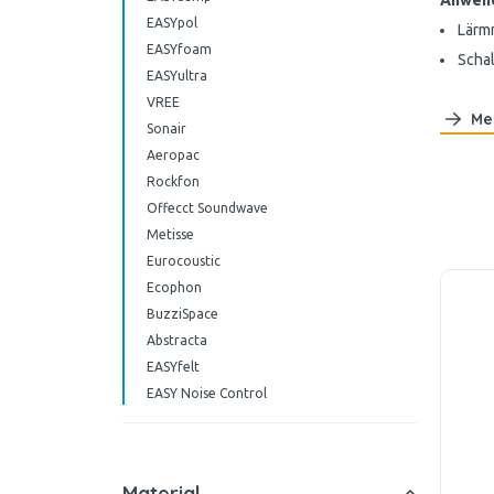
Anwend
EASYpol
Lärm
EASYfoam
Schal
EASYultra
VREE
Me
Sonair
Aeropac
Rockfon
Offecct Soundwave
Metisse
Eurocoustic
Ecophon
BuzziSpace
Abstracta
EASYfelt
EASY Noise Control
Material