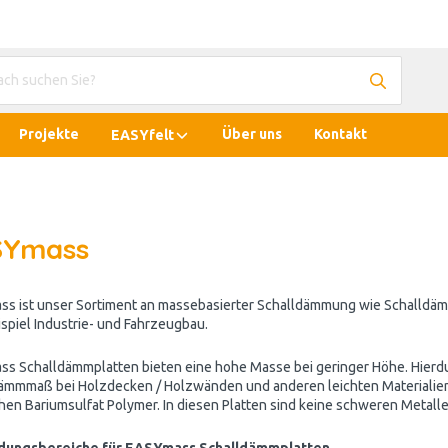
Projekte
Über uns
Kontakt
EASYfelt
SYmass
s ist unser Sortiment an massebasierter Schalldämmung wie Schalldäm
spiel Industrie- und Fahrzeugbau.
s Schalldämmplatten bieten eine hohe Masse bei geringer Höhe. Hierdu
ämmmaß bei Holzdecken / Holzwänden und anderen leichten Materialien
chen Bariumsulfat Polymer. In diesen Platten sind keine schweren Metalle