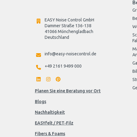
B
G
Be
EASY Noise Control GmbH
Dammer Straße 136-138
W
41066 Mönchengladbach
Sc
Deutschland

Fa
Ma
info@easy-noisecontrol.de
An
Ga
+49 2161 9499 000
Bi
St
Ge
Planen Sie eine Beratung vor Ort
Blogs
Nachhaltigkeit
EASYfelt / PET-Filz
Fibers & Foams