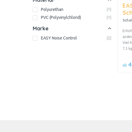
EA
Polyurethan
(
1
)
Sc
PVC (Polyvinylchlorid)
(
1
)
Scha
Marke
Erhöh
ande
EASY Noise Control
(
2
)
Viel 
7,5 k
4
ab