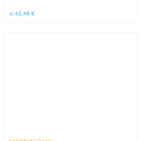
62,48 €
ab