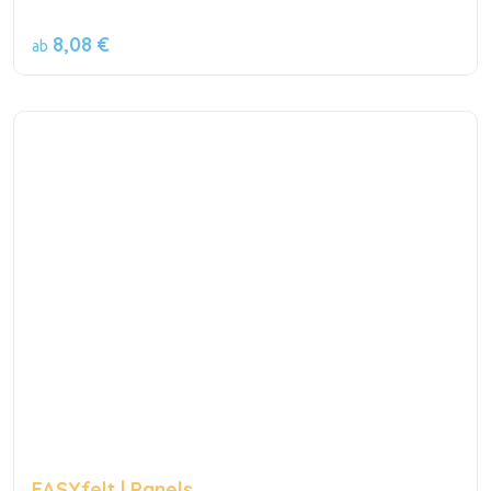
8,08 €
ab
EASYfelt | Panels