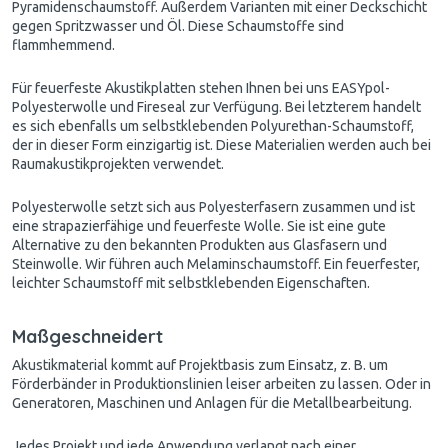
Pyramidenschaumstoff. Außerdem Varianten mit einer Deckschicht
gegen Spritzwasser und Öl. Diese Schaumstoffe sind
flammhemmend.
Für feuerfeste Akustikplatten stehen Ihnen bei uns EASYpol-
Polyesterwolle und Fireseal zur Verfügung. Bei letzterem handelt
es sich ebenfalls um selbstklebenden Polyurethan-Schaumstoff,
der in dieser Form einzigartig ist. Diese Materialien werden auch bei
Raumakustikprojekten verwendet.
Polyesterwolle setzt sich aus Polyesterfasern zusammen und ist
eine strapazierfähige und feuerfeste Wolle. Sie ist eine gute
Alternative zu den bekannten Produkten aus Glasfasern und
Steinwolle. Wir führen auch Melaminschaumstoff. Ein feuerfester,
leichter Schaumstoff mit selbstklebenden Eigenschaften.
Maßgeschneidert
Akustikmaterial kommt auf Projektbasis zum Einsatz, z. B. um
Förderbänder in Produktionslinien leiser arbeiten zu lassen. Oder in
Generatoren, Maschinen und Anlagen für die Metallbearbeitung.
Jedes Projekt und jede Anwendung verlangt nach einer