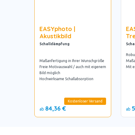
EASYphoto |
EA
Akustikbild
Tr
Schalldämpfung
Scha
Robu
Maßanfertigung in Ihrer Wunschgröße
Maßa
Freie Motivauswahl / auch mit eigenem
Mit 
Bild möglich
Hochwirksame Schallabsorption
Kostenloser Versand
84,36 €
5
ab
ab