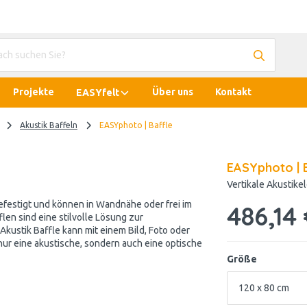
Projekte
Über uns
Kontakt
EASYfelt
Akustik Baffeln
EASYphoto | Baffle
EASYphoto | 
Vertikale Akustik
efestigt und können in Wandnähe oder frei im
486,14
en sind eine stilvolle Lösung zur
kustik Baffle kann mit einem Bild, Foto oder
nur eine akustische, sondern auch eine optische
Größe