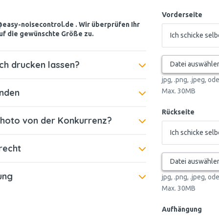
Vorderseite
@easy-noisecontrol.de . Wir überprüfen Ihr
auf die gewünschte Größe zu.
ch drucken lassen?
Datei auswähle
jpg, .png, .jpeg, od
enden
Max. 30MB
Rückseite
hoto von der Konkurrenz?
recht
Datei auswähle
ung
jpg, .png, .jpeg, od
Max. 30MB
Aufhängung