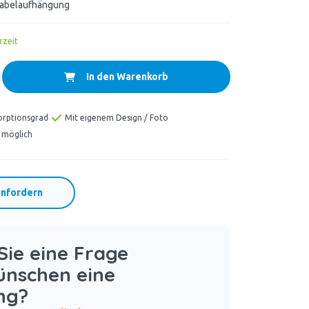
Kabelaufhängung
rzeit
In den Warenkorb
orptionsgrad
Mit eigenem Design / Foto
 möglich
nfordern
ie eine Frage
ünschen eine
ng?