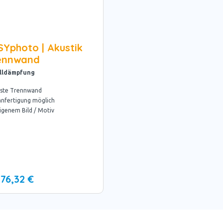
SYphoto | Akustik
ennwand
lldämpfung
ste Trennwand
nfertigung möglich
eigenem Bild / Motiv
76,32 €