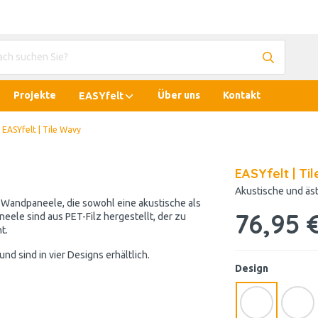
Projekte
Über uns
Kontakt
EASYfelt
EASYfelt | Tile Wavy
EASYfelt | Ti
Akustische und äs
e Wandpaneele, die sowohl eine akustische als
76,95 
eele sind aus PET-Filz hergestellt, der zu
t.
d sind in vier Designs erhältlich.
Design