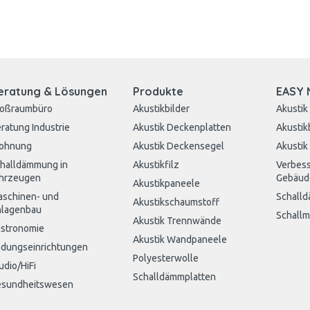
eratung & Lösungen
Produkte
EASY 
roßraumbüro
Akustikbilder
Akustik
ratung Industrie
Akustik Deckenplatten
Akustik
ohnung
Akustik Deckensegel
Akustik
halldämmung in
Akustikfilz
Verbess
hrzeugen
Gebäud
Akustikpaneele
schinen- und
Schall
Akustikschaumstoff
lagenbau
Schall
Akustik Trennwände
stronomie
Akustik Wandpaneele
ldungseinrichtungen
Polyesterwolle
udio/HiFi
Schalldämmplatten
sundheitswesen