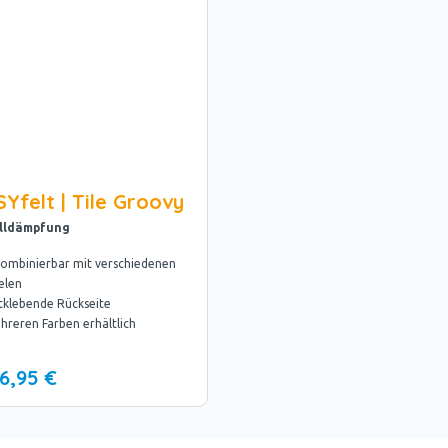
Yfelt | Tile Groovy
lldämpfung
kombinierbar mit verschiedenen
elen
tklebende Rückseite
hreren Farben erhältlich
6,95 €