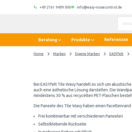
+49 2161 9499 000
info@easy-noisecontrol.de
Referenzen
Beratung
Produkte
Home
Marken
Eigene Marken
EASYfelt
Bei EASYfelt Tile Wavy handelt es sich um akustisch
auch eine ästhetische Lösung darstellen. Die Wandpan
mindestens 30 % aus recycelten PET-Flaschen besteh
Die Paneele des Tile Wavy haben einen Facettenrand un
Frei kombinierbar mit verschiedenen Paneelen
Selbstklebende Rückseite