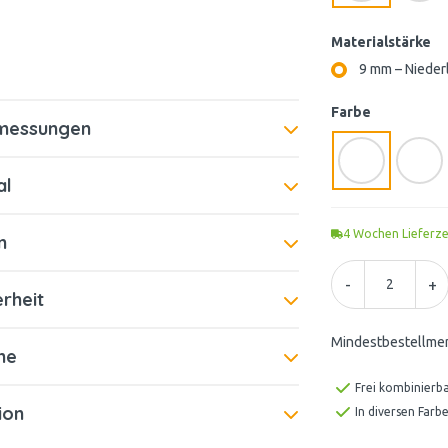
Materialstärke
9 mm – Nieder
Farbe
bmessungen
al
4
Wochen Lieferze
n
-
+
rheit
Mindestbestellme
me
Frei kombinierb
tion
In diversen Farbe