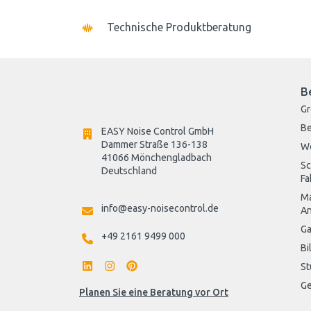
Technische Produktberatung
B
G
Be
EASY Noise Control GmbH
Dammer Straße 136-138
W
41066 Mönchengladbach
Sc
Deutschland

Fa
Ma
info@easy-noisecontrol.de
An
Ga
+49 2161 9499 000
Bi
St
Ge
Planen Sie eine Beratung vor Ort