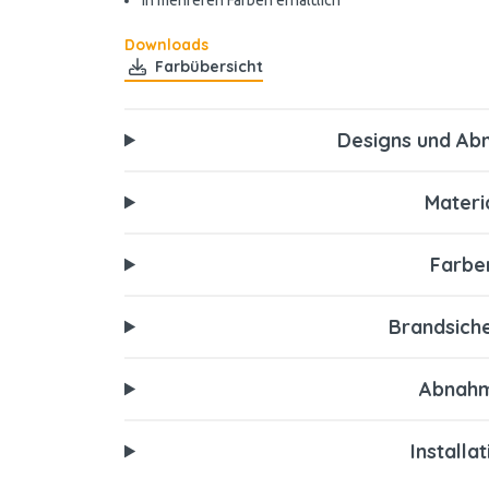
In mehreren Farben erhältlich
Downloads
Farbübersicht
Designs und A
Materi
Farbe
Brandsiche
Abnah
Installa