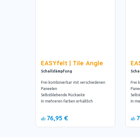
EASYfelt | Tile Angle
EAS
Schalldämpfung
Scha
Frei kombinierbar mit verschiedenen
Frei 
Paneelen
Pane
Selbstklebende Rückseite
Selbs
In mehreren Farben erhältlich
In me
76,95 €
7
ab
ab