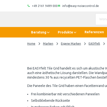
+49 2161 9499 000
info@easy-noisecontrol.de
Referenzen
Beratung
Produkte
Home
Marken
Eigene Marken
EASYfelt
Bei EASYfelt Tile Grid handelt es sich um akustische
auch eine ästhetische Lösung darstellen. Die Wandpan
mindestens 30 % aus recycelten PET-Flaschen besteh
Die Paneele des Tile Grid haben einen Facettenrand und
Frei kombinierbar mit verschiedenen Paneelen
Selbstklebende Rückseite