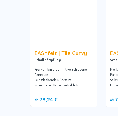
EASYfelt | Tile Curvy
EAS
Schalldämpfung
Scha
Frei kombinierbar mit verschiedenen
Frei 
Paneelen
Pane
Selbstklebende Rückseite
Selbs
In mehreren Farben erhältlich
In me
78,24 €
7
ab
ab