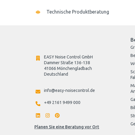
Technische Produktberatung
B
G
Be
EASY Noise Control GmbH
Dammer Straße 136-138
W
41066 Mönchengladbach
Sc
Deutschland

Fa
Ma
info@easy-noisecontrol.de
An
Ga
+49 2161 9499 000
Bi
St
Ge
Planen Sie eine Beratung vor Ort