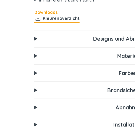
In mehreren Farben erhältlich
Downloads
Kleurenoverzicht
Designs und A
Materi
Farbe
Brandsiche
Abnah
Installa