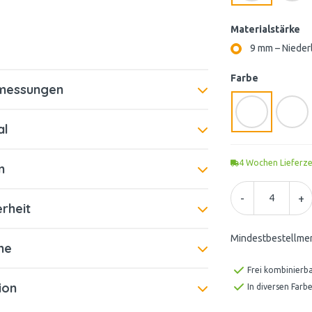
Materialstärke
9 mm – Nieder
Farbe
bmessungen
al
4
Wochen Lieferze
n
-
+
rheit
Mindestbestellme
me
Frei kombinierb
tion
In diversen Farbe