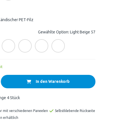
ländischer PET-Filz
Gewählte Option: Light Beige 57
it
In den Warenkorb
nge 4 Stück
ar mit verschiedenen Paneelen
Selbstklebende Rückseite
n erhältlich