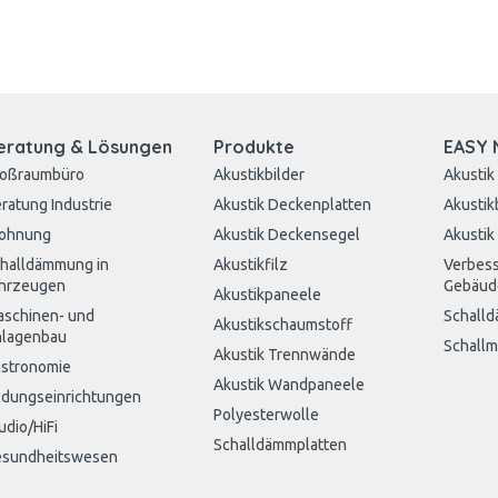
eratung & Lösungen
Produkte
EASY 
roßraumbüro
Akustikbilder
Akustik
ratung Industrie
Akustik Deckenplatten
Akustik
ohnung
Akustik Deckensegel
Akustik
halldämmung in
Akustikfilz
Verbess
hrzeugen
Gebäud
Akustikpaneele
schinen- und
Schall
Akustikschaumstoff
lagenbau
Schall
Akustik Trennwände
stronomie
Akustik Wandpaneele
ldungseinrichtungen
Polyesterwolle
udio/HiFi
Schalldämmplatten
sundheitswesen