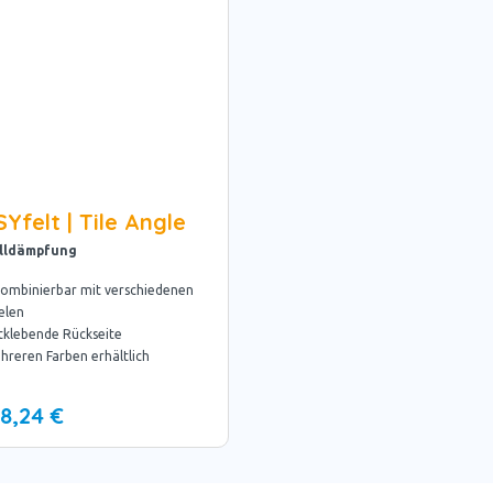
Yfelt | Tile Angle
lldämpfung
kombinierbar mit verschiedenen
elen
tklebende Rückseite
hreren Farben erhältlich
8,24 €