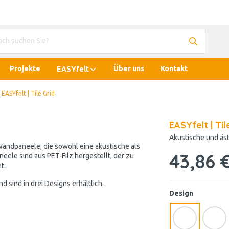
Projekte
Über uns
Kontakt
EASYfelt
EASYfelt | Tile Grid
EASYfelt | Til
Akustische und äs
 Wandpaneele, die sowohl eine akustische als
43,86 
eele sind aus PET-Filz hergestellt, der zu
t.
 sind in drei Designs erhältlich.
Design