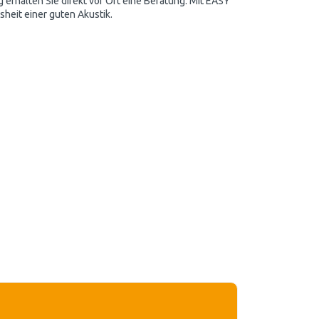
erhalten Sie direkt vor Ort eine Beratung. Mit EASY
sheit einer guten Akustik.