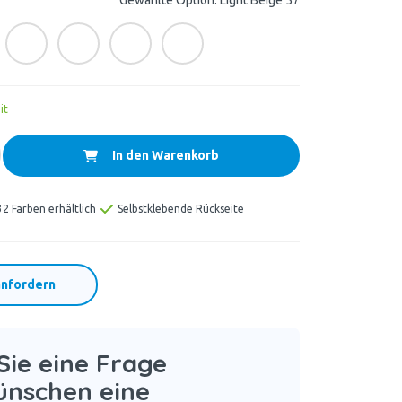
Gewählte Option: Light Beige 57
it
In den Warenkorb
32 Farben erhältlich
Selbstklebende Rückseite
nfordern
ie eine Frage
ünschen eine