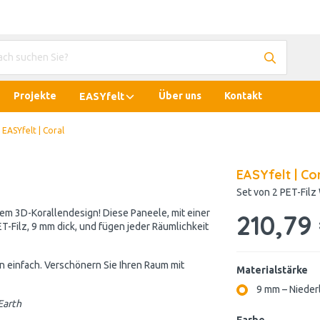
Projekte
Über uns
Kontakt
EASYfelt
EASYfelt | Coral
EASYfelt | Co
Set von 2 PET-Fil
m 3D-Korallendesign! Diese Paneele, mit einer
210,79
-Filz, 9 mm dick, und fügen jeder Räumlichkeit
on einfach. Verschönern Sie Ihren Raum mit
Materialstärke
9 mm – Nieder
 Earth