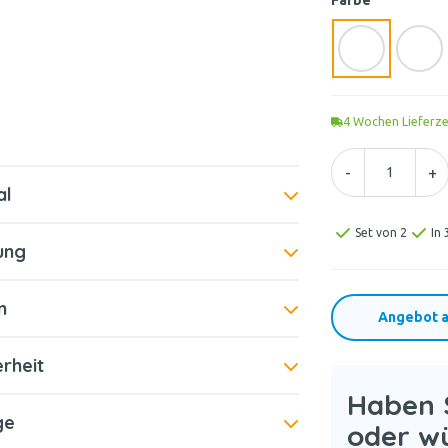
Farbe
4
Wochen Lieferze
-
+
al
Set von 2
In 
ung
n
Angebot a
rheit
Haben S
ge
oder w