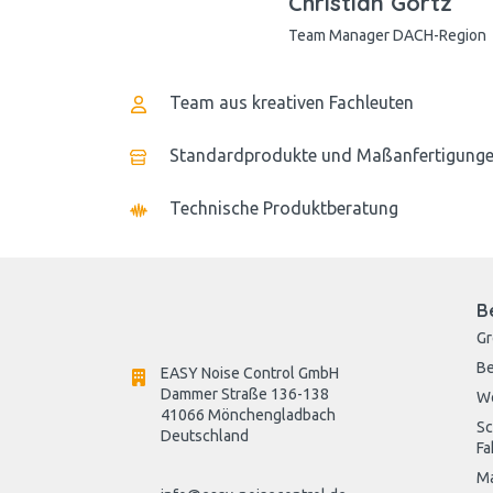
Christian Görtz
Team Manager DACH-Region
Team aus kreativen Fachleuten
Standardprodukte und Maßanfertigung
Technische Produktberatung
B
G
Be
EASY Noise Control GmbH
Dammer Straße 136-138
W
41066 Mönchengladbach
Sc
Deutschland

Fa
Ma