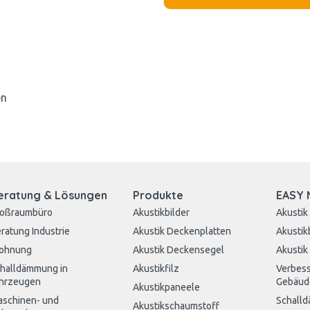
en
eratung & Lösungen
Produkte
EASY 
roßraumbüro
Akustikbilder
Akustik
ratung Industrie
Akustik Deckenplatten
Akustik
ohnung
Akustik Deckensegel
Akustik
halldämmung in
Akustikfilz
Verbess
hrzeugen
Gebäud
Akustikpaneele
schinen- und
Schall
Akustikschaumstoff