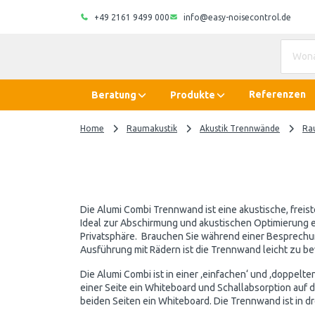
+49 2161 9499 000
info@easy-noisecontrol.de
Referenzen
Beratung
Produkte
Home
Raumakustik
Akustik Trennwände
Ra
Die Alumi Combi Trennwand ist eine akustische, frei
Ideal zur Abschirmung und akustischen Optimierung e
Privatsphäre. Brauchen Sie während einer Besprechu
Ausführung mit Rädern ist die Trennwand leicht zu b
Die Alumi Combi ist in einer ‚einfachen‘ und ‚doppelten
einer Seite ein Whiteboard und Schallabsorption auf d
beiden Seiten ein Whiteboard. Die Trennwand ist in dre