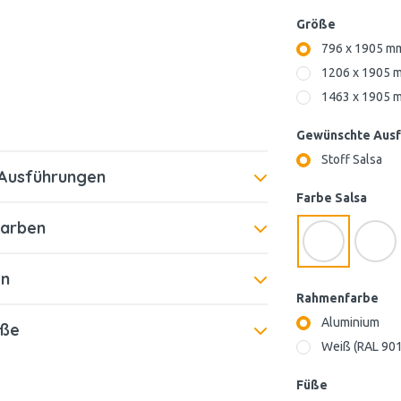
Größe
796 x 1905 m
1206 x 1905 
1463 x 1905 
Gewünschte Aus
Stoff Salsa
Ausführungen
Farbe Salsa
Farben
n
Rahmenfarbe
Aluminium
üße
Weiß (RAL 90
Füße