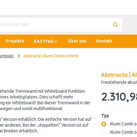
Projekte
Über uns
Kontakt
EASYfelt
umteiler
Abstracta | Alumi Combi scherm
Abstracta | 
Freistehende akus
stehende Trennwand mit Whiteboard-Funktion.
2.310,9
ines Arbeitsplatzes. Dies schafft mehr
ng ein Whiteboard? Bei dieser Trennwand in der
ewegen und somit multifunktional.
Typ
‘ Version erhältlich. Die einfache Version hat auf
Alumi Combi 
er anderen. Bei der „doppelten“ Version ist auf
i Breiten erhältlich.
Alumi Combi 