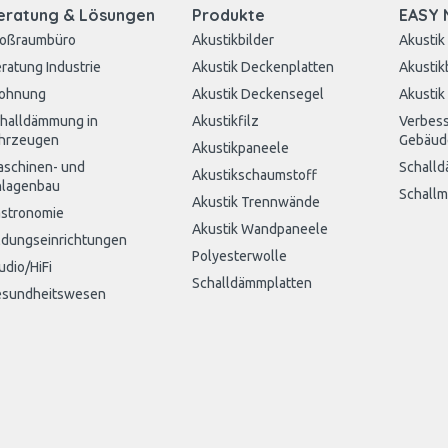
eratung & Lösungen
Produkte
EASY 
roßraumbüro
Akustikbilder
Akustik
ratung Industrie
Akustik Deckenplatten
Akustik
ohnung
Akustik Deckensegel
Akustik
halldämmung in
Akustikfilz
Verbess
hrzeugen
Gebäud
Akustikpaneele
schinen- und
Schall
Akustikschaumstoff
lagenbau
Schall
Akustik Trennwände
stronomie
Akustik Wandpaneele
ldungseinrichtungen
Polyesterwolle
udio/HiFi
Schalldämmplatten
sundheitswesen