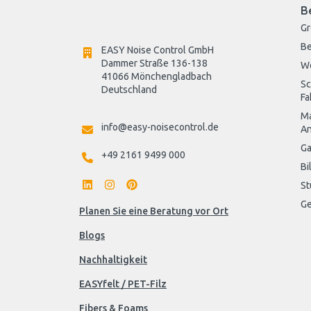
B
G
Be
EASY Noise Control GmbH
Dammer Straße 136-138
W
41066 Mönchengladbach
Sc
Deutschland

Fa
Ma
info@easy-noisecontrol.de
An
Ga
+49 2161 9499 000
Bi
St
Ge
Planen Sie eine Beratung vor Ort
Blogs
Nachhaltigkeit
EASYfelt / PET-Filz
Fibers & Foams