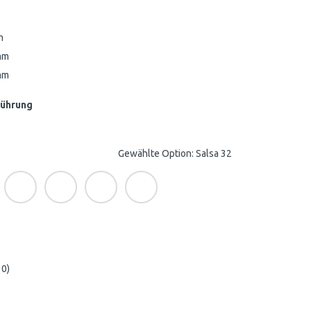
m
mm
mm
führung
Gewählte Option: Salsa 32
10)